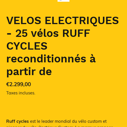
VELOS ELECTRIQUES
- 25 vélos RUFF
CYCLES
reconditionnés à
partir de
Prix
€2.299,00
normal
Taxes incluses.
Ajout
d'un
Ruff cycles
est le leader mondial du vélo custom et
produit