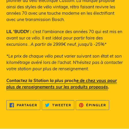
pionner du vélo électrique Custom. La marque propose
à
ainsi des styles de vélo vintage, rétro faisant revivre les
votre
années 70 avec une touche moderne en les électrifiant
panier
avec une transmission Bosch.
LIL 'BUDDY :
c'est l'ambiance des années 70 qui est mis en
avant sur ce vélo. Il est idéal pour partir faire des
excursions .
A partir de 2999€ neuf, jusqu'à -25%*
*Le prix de chaque vélo peut varier suivant son état et son
kilométrage avéré lors de l'achat. N'hésitez pas à contacter
votre station pour plus de renseignement.
Contactez la Station la plus proch
e de chez vous pour
plus de renseignements sur les produits proposés
.
PARTAGER
TWEETER
ÉPINGLER
PARTAGER
TWEETER
ÉPINGLER
SUR
SUR
SUR
FACEBOOK
TWITTER
PINTEREST